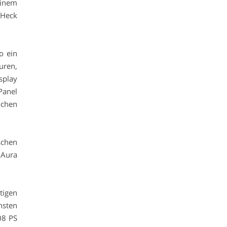
einem
 Heck
o ein
uren,
splay
Panel
ochen
schen
 Aura
tigen
hsten
08 PS