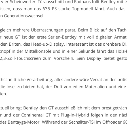
en vier Scheinwerfer. Türausschnitt und Radhaus füllt Bentley mit 
wissen, dass man das 635 PS starke Topmodell fährt. Auch das
en Generationswechsel.
gleich mehrere Überraschungen parat. Beim Blick auf den Tach
r neue GT ist der erste Serien-Bentley mit voll digitalen Armat
den Briten, das Head-up-Display. Interessant ist das drehbare Di
tknopf in der Mittelkonsole und in einer Sekunde fährt das Holz-
12,3-Zoll-Touchscreen zum Vorschein. Sein Display bietet gest
hschnittliche Verarbeitung, alles andere wäre Verrat an der briti
die Insel zu bieten hat, der Duft von edlen Materialien und eine
ten.
uell bringt Bentley den GT ausschließlich mit dem prestigeträch
 und der Continental GT mit Plug-in-Hybrid folgen in den näc
 des Bentayga-Motor. Während der Sechsliter-TSI im Offroader 6