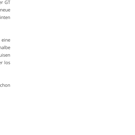
er GT
 neue
inten
 eine
halbe
uisen
r los
schon